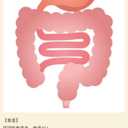
【食道】
逆流性食道炎、食道がん