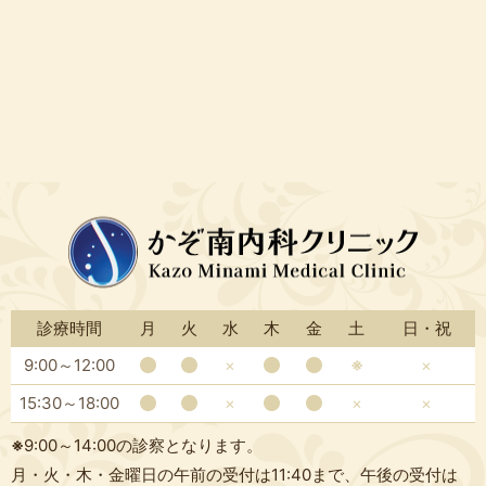
診療時間
月
火
水
木
金
土
日・祝
9:00～12:00
×
※
×
15:30～18:00
×
×
×
※
9:00～14:00の診察となります。
月・火・木・金曜日の午前の受付は11:40まで、午後の受付は