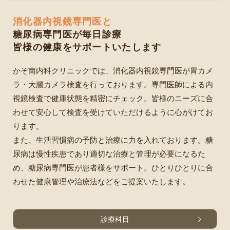
2025/08/28
消化器内視鏡専門医
と
10月の副院長臨時診療日
糖尿病専門医が毎日診療
皆様の健康をサポートいたします
2025/08/28
10月の臨時休診のお知らせ
かぞ南内科クリニックでは、消化器内視鏡専門医が胃カメ
ラ・大腸カメラ検査を行っております。専門医師による内
視鏡検査で健康状態を精密にチェック。皆様のニーズに合
わせて安心して検査を受けていただけるように心がけてお
ります。
また、生活習慣病の予防と治療に力を入れております。糖
尿病は慢性疾患であり適切な治療と管理が必要になるた
め、糖尿病専門医が患者様をサポート。ひとりひとりに合
わせた健康管理や治療法などをご提案いたします。
診療科目