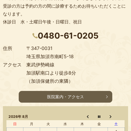
受診の方は予約の方の間に診療するためお待ちいただくことに
なります。
休診日 水・土曜日午後・日曜日、祝日
0480-61-0205
住所
〒347-0031
埼玉県加須市南町5-18
アクセス
東武伊勢崎線
加須駅南口より徒歩8分
（加須保健所の東隣）
医院案内・アクセス
2026年 8月
日
月
火
水
木
金
土